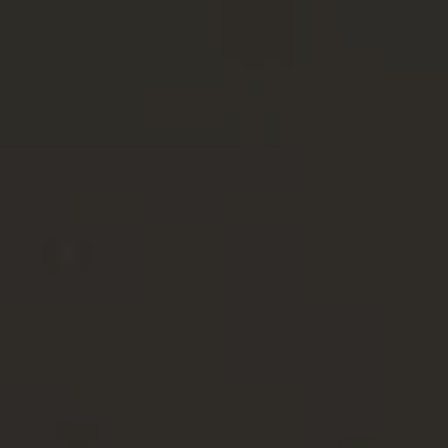
Entreprise de
nettoyage au
Luxembourg : pour un
environnement propre
et sain
La propreté de votre logement est
fondamentale. La propreté et l’hygiène sont
des critères importants dans un logement ou
un bâtiment professionnel. Les
entreprises
de nettoyage
sont donc essentielles pour
garantir un environnement sain. Alors
n’attendez plus, faites appel à Fairy
Cleaning Services, votre
entreprise de