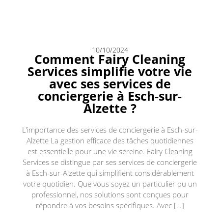
10/10/2024
Comment Fairy Cleaning
Services simplifie votre vie
avec ses services de
conciergerie à Esch-sur-
Alzette ?
L’importance des services de conciergerie à Esch-sur-
Alzette La gestion efficace des tâches quotidiennes
est essentielle pour une vie sereine. Fairy Cleaning
Services se distingue par ses services de conciergerie
à Esch-sur-Alzette qui simplifient considérablement
votre quotidien. Que vous soyez un particulier ou un
professionnel, nos solutions sont conçues pour
répondre à vos besoins spécifiques. Avec […]