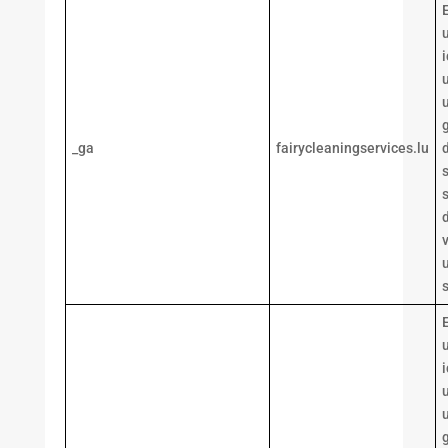
i
u
_ga
fairycleaningservices.lu
s
v
u
s
i
u