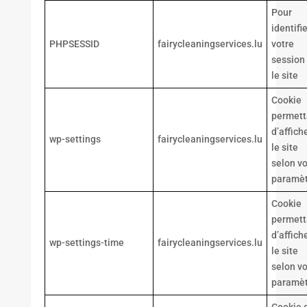
Pour
identifie
PHPSESSID
fairycleaningservices.lu
votre
session
le site
Cookie
permett
d’affich
wp-settings
fairycleaningservices.lu
le site
selon v
paramèt
Cookie
permett
d’affich
wp-settings-time
fairycleaningservices.lu
le site
selon v
paramèt