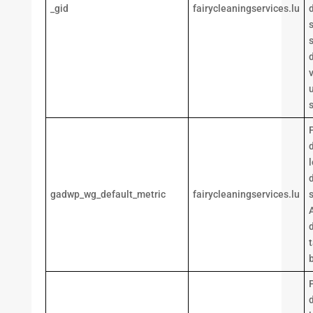
_gid
fairycleaningservices.lu
s
v
u
s
d
gadwp_wg_default_metric
fairycleaningservices.lu
d